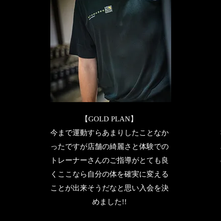
【GOLD PLAN】
し
今まで運動すらあまりしたことなか
ったですが店舗の綺麗さと体験での
ん
トレーナーさんのご指導がとても良
くここなら自分の体を確実に変える
新
ことが出来そうだなと思い入会を決
頑
めました!!