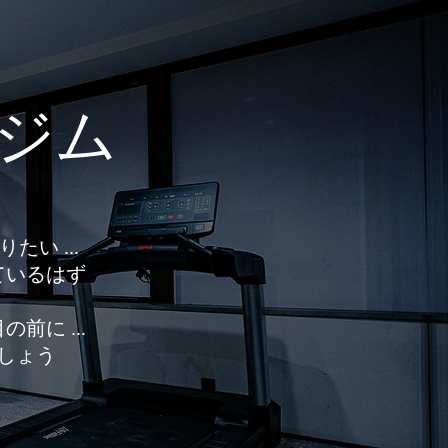
るジム
たい ...
ているはず
に ...
しょう