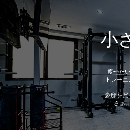
小さ
痩せたい 
トレーニ
豪邸を買
さぁ